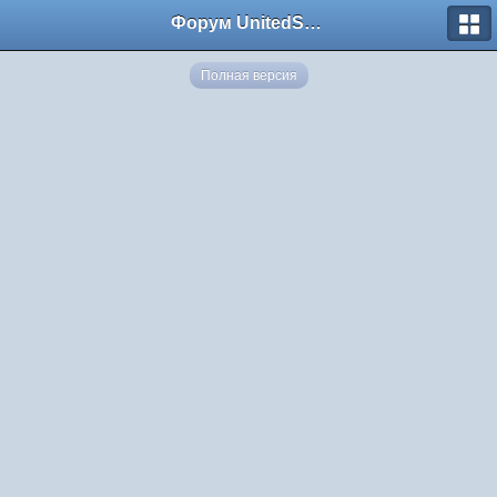
Форум UnitedSouth
Полная версия