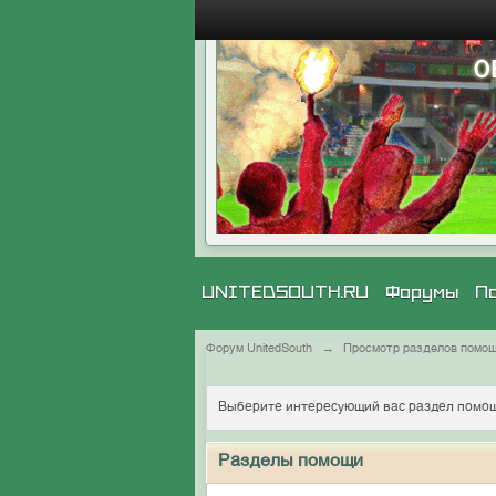
UNITEDSOUTH.RU
Форумы
П
Форум UnitedSouth
→
Просмотр разделов помо
Выберите интересующий вас раздел помощ
Разделы помощи