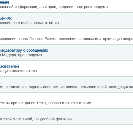
нные)
нальной информации, аватаров, подписи, настроек форума.
щениях
ления по e-mail о новых ответах.
ирование папок Личного Ящика, слежение за письмами, архивация сохр
 модератору о сообщениях
и Модераторов форума.
зователей
мацию пользователя.
а, а также как скрыть свое имя из списка пользователей, находящихс
емым при создании темы, опроса и ответа в тему.
ю этой маленькой, но удобной функции.