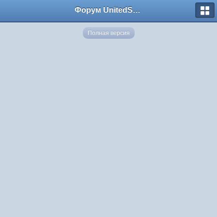
Форум UnitedSouth
Полная версия