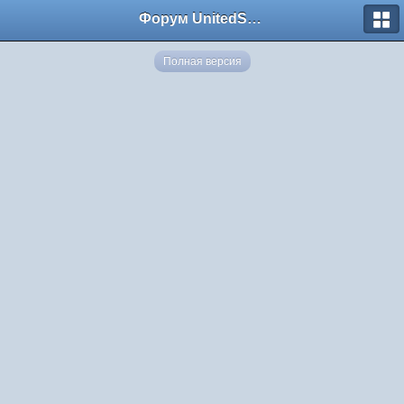
Форум UnitedSouth
Полная версия