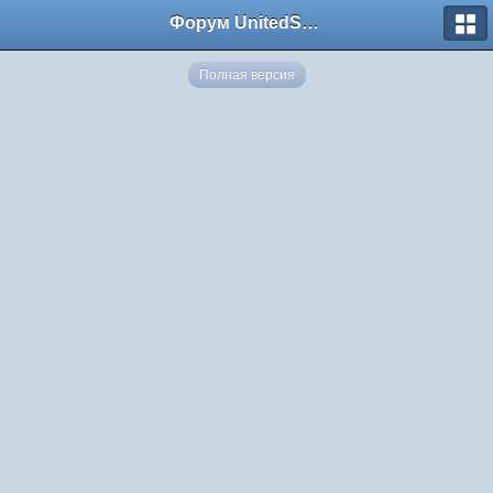
Форум UnitedSouth
Полная версия