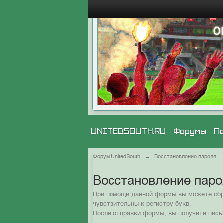
UNITEDSOUTH.RU
Форумы
П
Форум UnitedSouth
→
Восстановление пароля
Восстановление пар
При помощи данной формы вы можете сбро
чувствительны к регистру букв.
После отправки формы, вы получите пись