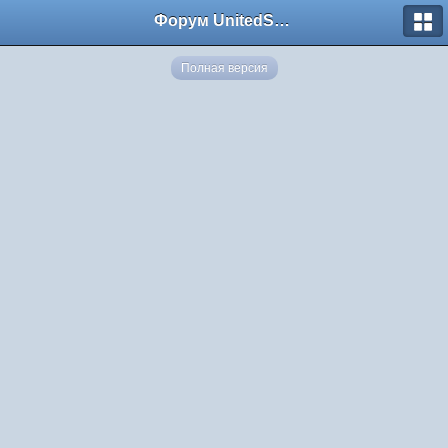
Форум UnitedSouth
Полная версия