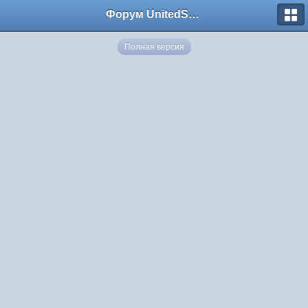
Форум UnitedSouth
Полная версия