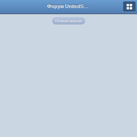
Форум UnitedSouth
Полная версия