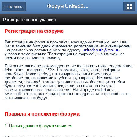
Форум UnitedSouth
← На главную
Регистрационные условия
Регистрация на форуме
Регистрация на форуме проходит через администрацию, если ваш
ник
в течение 3-ех дней с момента регистрации не активирован
- обратитесь за разъяснением по адресу:
unitedsouth@mail.ru
,
указав в теме письма: "Регистрация на форуме", и в ближайшее
время вам разъяснят причину.
При регистрации не рекомендуется использовать ники, содержащие
fclm, ultras, red-green, 1923, Локомотив, Loko, fanat, hooligan и
подобные. Также не будут активированы ники с именами
футболистов, названиями клубов и группировок. Исключение
делается, пожалуй, только для иностранных болельщиков. Вам
будет предложено сменить ник, если он похож на ник уже
зарегистрированного пользователя. Ники вроде asdsdsa и
rwerTоgfR так же, как и подозрительные адреса электронной почты,
активированы не будут.
Правила и положения форума
1. Целью данного форума является: