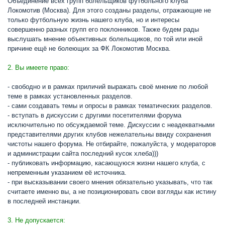
Объединение всех групп болельщиков футбольного клуба
Локомотив (Москва). Для этого созданы разделы, отражающие не
только футбольную жизнь нашего клуба, но и интересы
совершенно разных групп его поклонников. Также будем рады
выслушать мнение объективных болельщиков, по той или иной
причине ещё не болеющих за ФК Локомотив Москва.
2. Вы имеете право:
- свободно и в рамках приличий выражать своё мнение по любой
теме в рамках установленных разделов.
- сами создавать темы и опросы в рамках тематических разделов.
- вступать в дискуссии с другими посетителями форума
исключительно по обсуждаемой теме. Дискуссии с неадекватными
представителями других клубов нежелательны ввиду сохранения
чистоты нашего форума. Не отбирайте, пожалуйста, у модераторов
и администрации сайта последний кусок хлеба)))
- публиковать информацию, касающуюся жизни нашего клуба, с
непременным указанием её источника.
- при высказывании своего мнения обязательно указывать, что так
считаете именно вы, а не позиционировать свои взгляды как истину
в последней инстанции.
3. Не допускается: