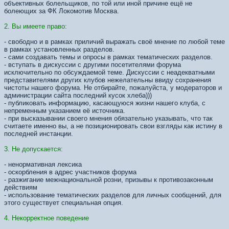
объективных болельщиков, по той или иной причине ещё не
болеющих за ФК Локомотив Москва.
2. Вы имеете право:
- свободно и в рамках приличий выражать своё мнение по любой теме
в рамках установленных разделов.
- сами создавать темы и опросы в рамках тематических разделов.
- вступать в дискуссии с другими посетителями форума
исключительно по обсуждаемой теме. Дискуссии с неадекватными
представителями других клубов нежелательны ввиду сохранения
чистоты нашего форума. Не отбирайте, пожалуйста, у модераторов и
администрации сайта последний кусок хлеба)))
- публиковать информацию, касающуюся жизни нашего клуба, с
непременным указанием её источника.
- при высказывании своего мнения обязательно указывать, что так
считаете именно вы, а не позиционировать свои взгляды как истину в
последней инстанции.
3. Не допускается:
- ненормативная лексика
- оскорбления в адрес участников форума
- разжигание межнациональной розни, призывы к противозаконным
действиям
- использование тематических разделов для личных сообщений, для
этого существует специальная опция.
4. Некорректное поведение