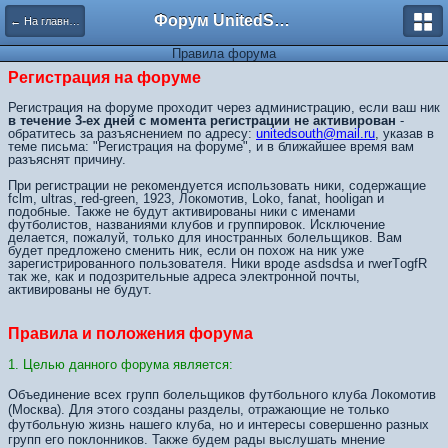
Форум UnitedSouth
← На главную
Правила форума
Регистрация на форуме
Регистрация на форуме проходит через администрацию, если ваш ник
в течение 3-ех дней с момента регистрации не активирован
-
обратитесь за разъяснением по адресу:
unitedsouth@mail.ru
, указав в
теме письма: "Регистрация на форуме", и в ближайшее время вам
разъяснят причину.
При регистрации не рекомендуется использовать ники, содержащие
fclm, ultras, red-green, 1923, Локомотив, Loko, fanat, hooligan и
подобные. Также не будут активированы ники с именами
футболистов, названиями клубов и группировок. Исключение
делается, пожалуй, только для иностранных болельщиков. Вам
будет предложено сменить ник, если он похож на ник уже
зарегистрированного пользователя. Ники вроде asdsdsa и rwerTоgfR
так же, как и подозрительные адреса электронной почты,
активированы не будут.
Правила и положения форума
1. Целью данного форума является:
Объединение всех групп болельщиков футбольного клуба Локомотив
(Москва). Для этого созданы разделы, отражающие не только
футбольную жизнь нашего клуба, но и интересы совершенно разных
групп его поклонников. Также будем рады выслушать мнение