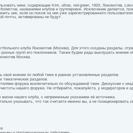
зовать ники, содержащие fclm, ultras, red-green, 1923, Локомотив, Loko,
болистов, названиями клубов и группировок. Исключение делается, по
ить ник, если он похож на ник уже зарегистрированного пользователя.
ой почты, активированы не будут.
утбольного клуба Локомотив (Москва). Для этого созданы разделы, от
о разных групп его поклонников. Также будем рады выслушать мнение о
окомотив Москва.
ть своё мнение по любой теме в рамках установленных разделов.
ах тематических разделов.
тителями форума исключительно по обсуждаемой теме. Дискуссии с не
чистоты нашего форума. Не отбирайте, пожалуйста, у модераторов и а
 жизни нашего клуба, с непременным указанием её источника.
тельно указывать, что так считаете именно вы, а не позиционировать с
ма
призывы к противозаконным действиям