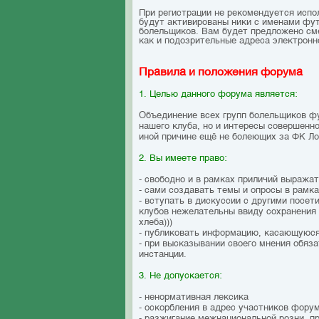
При регистрации не рекомендуется исполь
будут активированы ники с именами фут
болельщиков. Вам будет предложено смен
как и подозрительные адреса электронн
Правила и положения форума
1. Целью данного форума является:
Объединение всех групп болельщиков ф
нашего клуба, но и интересы совершенн
иной причине ещё не болеющих за ФК Л
2. Вы имеете право:
- свободно и в рамках приличий выража
- сами создавать темы и опросы в рамк
- вступать в дискуссии с другими посе
клубов нежелательны ввиду сохранения 
хлеба)))
- публиковать информацию, касающуюся
- при высказывании своего мнения обяза
инстанции.
3. Не допускается:
- ненормативная лексика
- оскорбления в адрес участников фору
- разжигание межнациональной розни, 