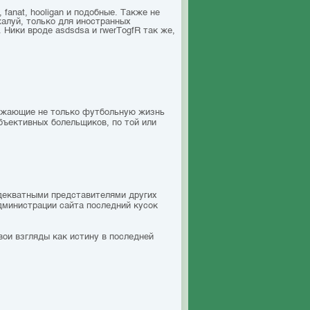
 fanat, hooligan и подобные. Также не
жалуй, только для иностранных
 Ники вроде asdsdsa и rwerTоgfR так же,
ражающие не только футбольную жизнь
бъективных болельщиков, по той или
адекватными представителями других
дминистрации сайта последний кусок
вои взгляды как истину в последней