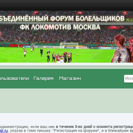
ользователи
Галерея
Магазин
 администрацию, если ваш ник
в течение 3-ех дней с момента регистрац
il.ru
, указав в теме письма: "Регистрация на форуме", и в ближайшее в