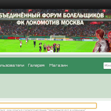
ользователи
Галерея
Магазин
зка: для поиска словосочетания "заключите его в кавычки"