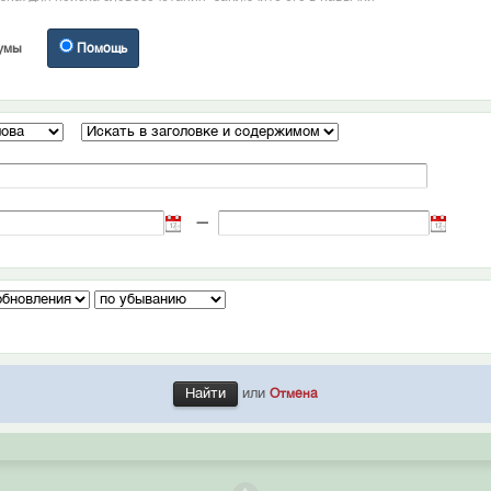
умы
Помощь
—
или
Отмена