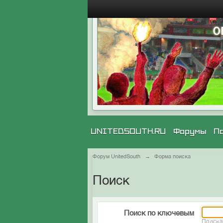
UNITEDSOUTH.RU
Форумы
П
Форум UnitedSouth
→
Форма поиска
Поиск
Поиск по ключевым
Подска