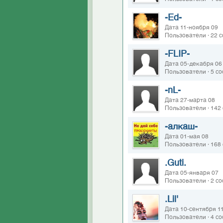
-Ed-
Дата 11-ноября 09
Пользователи · 22 
-FLIP-
Дата 05-декабря 06
Пользователи · 5 с
-nL-
Дата 27-марта 08
Пользователи · 142
-алкаш-
Дата 01-мая 08
Пользователи · 168
.Guti.
Дата 05-января 07
Пользователи · 2 с
.Lil'
Дата 10-сентября 1
Пользователи · 4 с