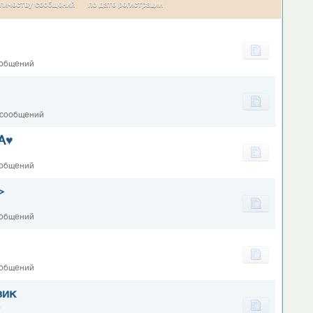
личеству сообщений
по дате регистрации
ообщений
 сообщений
А♥
ообщений
>
ообщений
ообщений
зик
0