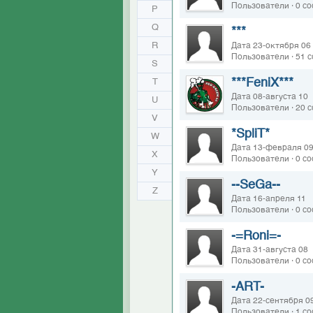
Пользователи · 0 с
P
Q
***
R
Дата 23-октября 06
Пользователи · 51 
S
***FeniX***
T
Дата 08-августа 10
U
Пользователи · 20 
V
*SpliT*
W
Дата 13-февраля 0
X
Пользователи · 0 с
Y
--SeGa--
Z
Дата 16-апреля 11
Пользователи · 0 с
-=Roni=-
Дата 31-августа 08
Пользователи · 0 с
-ART-
Дата 22-сентября 0
Пользователи · 1 с