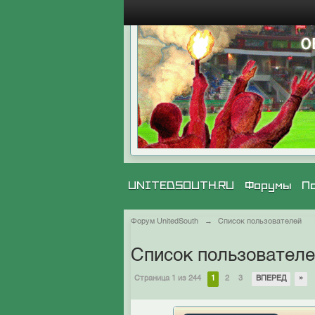
UNITEDSOUTH.RU
Форумы
П
Форум UnitedSouth
→
Список пользователей
Список пользовател
Страница 1 из 244
1
2
3
ВПЕРЕД
»