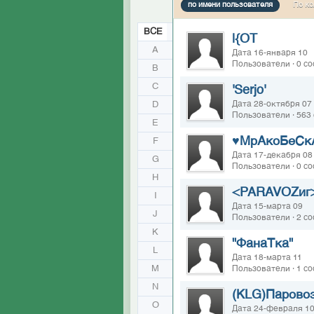
по имени пользователя
По ко
ВСЕ
|{OT
A
Дата 16-января 10
Пользователи · 0 с
B
C
'Serjo'
D
Дата 28-октября 07
Пользователи · 563
E
♥МрАкоБеСк
F
Дата 17-декабря 08
G
Пользователи · 0 с
H
<PARAVOZиг
I
Дата 15-марта 09
J
Пользователи · 2 с
K
"ФанаТка"
L
Дата 18-марта 11
M
Пользователи · 1 с
N
(KLG)Парово
O
Дата 24-февраля 1