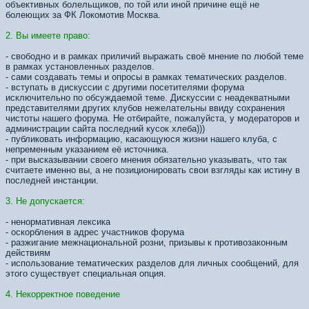
объективных болельщиков, по той или иной причине ещё не
болеющих за ФК Локомотив Москва.
2. Вы имеете право:
- свободно и в рамках приличий выражать своё мнение по любой теме
в рамках установленных разделов.
- сами создавать темы и опросы в рамках тематических разделов.
- вступать в дискуссии с другими посетителями форума
исключительно по обсуждаемой теме. Дискуссии с неадекватными
представителями других клубов нежелательны ввиду сохранения
чистоты нашего форума. Не отбирайте, пожалуйста, у модераторов и
администрации сайта последний кусок хлеба)))
- публиковать информацию, касающуюся жизни нашего клуба, с
непременным указанием её источника.
- при высказывании своего мнения обязательно указывать, что так
считаете именно вы, а не позиционировать свои взгляды как истину в
последней инстанции.
3. Не допускается:
- ненормативная лексика
- оскорбления в адрес участников форума
- разжигание межнациональной розни, призывы к противозаконным
действиям
- использование тематических разделов для личных сообщений, для
этого существует специальная опция.
4. Некорректное поведение