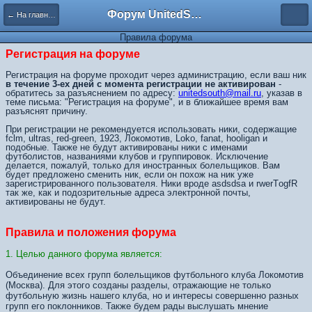
Форум UnitedSouth
← На главную
Правила форума
Регистрация на форуме
Регистрация на форуме проходит через администрацию, если ваш ник
в течение 3-ех дней с момента регистрации не активирован
-
обратитесь за разъяснением по адресу:
unitedsouth@mail.ru
, указав в
теме письма: "Регистрация на форуме", и в ближайшее время вам
разъяснят причину.
При регистрации не рекомендуется использовать ники, содержащие
fclm, ultras, red-green, 1923, Локомотив, Loko, fanat, hooligan и
подобные. Также не будут активированы ники с именами
футболистов, названиями клубов и группировок. Исключение
делается, пожалуй, только для иностранных болельщиков. Вам
будет предложено сменить ник, если он похож на ник уже
зарегистрированного пользователя. Ники вроде asdsdsa и rwerTоgfR
так же, как и подозрительные адреса электронной почты,
активированы не будут.
Правила и положения форума
1. Целью данного форума является:
Объединение всех групп болельщиков футбольного клуба Локомотив
(Москва). Для этого созданы разделы, отражающие не только
футбольную жизнь нашего клуба, но и интересы совершенно разных
групп его поклонников. Также будем рады выслушать мнение