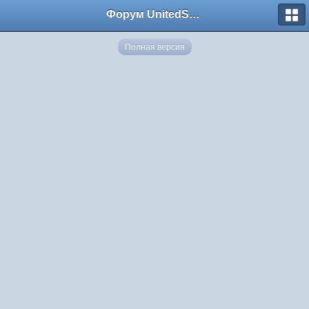
Форум UnitedSouth
Полная версия