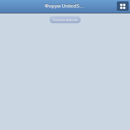
Форум UnitedSouth
Полная версия