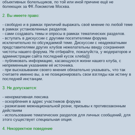
объективных болельщиков, по той или иной причине ещё не
болеющих за ФК Локомотив Москва.
2. Вы имеете право:
- свободно и в рамках приличий выражать своё мнение по любой теме
в рамках установленных разделов.
- сами создавать темы и опросы в рамках тематических разделов.
- вступать в дискуссии с другими посетителями форума
исключительно по обсуждаемой теме. Дискуссии с неадекватными
представителями других клубов нежелательны ввиду сохранения
чистоты нашего форума. Не отбирайте, пожалуйста, у модераторов и
администрации сайта последний кусок хлеба)))
- публиковать информацию, касающуюся жизни нашего клуба, с
непременным указанием её источника.
- при высказывании своего мнения обязательно указывать, что так
считаете именно вы, а не позиционировать свои взгляды как истину в
последней инстанции.
3. Не допускается:
- ненормативная лексика
- оскорбления в адрес участников форума
- разжигание межнациональной розни, призывы к противозаконным
действиям
- использование тематических разделов для личных сообщений, для
этого существует специальная опция.
4. Некорректное поведение