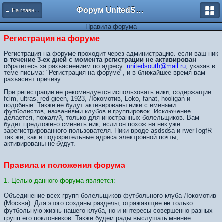
Форум UnitedSouth
← На главную
Правила форума
Регистрация на форуме
Регистрация на форуме проходит через администрацию, если ваш ник
в течение 3-ех дней с момента регистрации не активирован
-
обратитесь за разъяснением по адресу:
unitedsouth@mail.ru
, указав в
теме письма: "Регистрация на форуме", и в ближайшее время вам
разъяснят причину.
При регистрации не рекомендуется использовать ники, содержащие
fclm, ultras, red-green, 1923, Локомотив, Loko, fanat, hooligan и
подобные. Также не будут активированы ники с именами
футболистов, названиями клубов и группировок. Исключение
делается, пожалуй, только для иностранных болельщиков. Вам
будет предложено сменить ник, если он похож на ник уже
зарегистрированного пользователя. Ники вроде asdsdsa и rwerTоgfR
так же, как и подозрительные адреса электронной почты,
активированы не будут.
Правила и положения форума
1. Целью данного форума является:
Объединение всех групп болельщиков футбольного клуба Локомотив
(Москва). Для этого созданы разделы, отражающие не только
футбольную жизнь нашего клуба, но и интересы совершенно разных
групп его поклонников. Также будем рады выслушать мнение