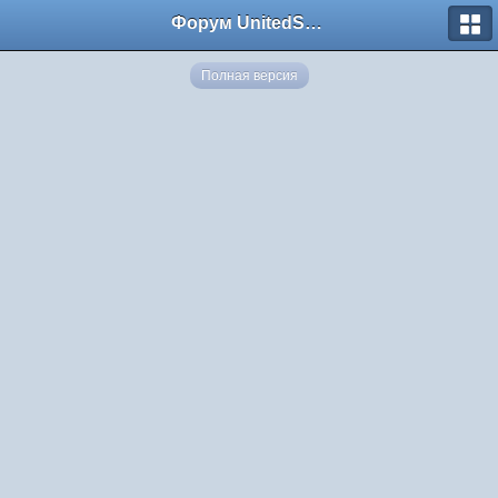
Форум UnitedSouth
Полная версия