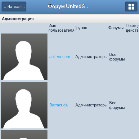
Форум UnitedSouth
← На главную
Администрация
Имя
После
Группа
Форумы
пользователя
действ
Все
aut_vincere
Администраторы
форумы
Все
Barracuda
Администраторы
форумы