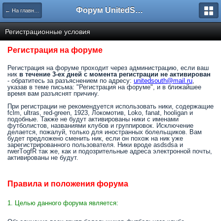
Форум UnitedSouth
← На главную
Регистрационные условия
Регистрация на форуме
Регистрация на форуме проходит через администрацию, если ваш
ник
в течение 3-ех дней с момента регистрации не активирован
- обратитесь за разъяснением по адресу:
unitedsouth@mail.ru
,
указав в теме письма: "Регистрация на форуме", и в ближайшее
время вам разъяснят причину.
При регистрации не рекомендуется использовать ники, содержащие
fclm, ultras, red-green, 1923, Локомотив, Loko, fanat, hooligan и
подобные. Также не будут активированы ники с именами
футболистов, названиями клубов и группировок. Исключение
делается, пожалуй, только для иностранных болельщиков. Вам
будет предложено сменить ник, если он похож на ник уже
зарегистрированного пользователя. Ники вроде asdsdsa и
rwerTоgfR так же, как и подозрительные адреса электронной почты,
активированы не будут.
Правила и положения форума
1. Целью данного форума является: