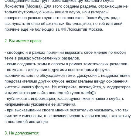
Объединение всех групп болельщиков футбольного клуба
Локомотив (Москва). Для этого созданы разделы, отражающие не
только футбольную жизнь нашего клуба, но и интересы
совершенно разных групп его поклонников. Также будем рады
выслушать мнение объективных болельщиков, по той или иной
причине ещё не болеющих за ФК Локомотив Москва.
2. Вы имеете право:
- свободно и в рамках приличий выражать своё мнение по любой
теме в рамках установленных разделов.
- сами создавать темы и опросы в рамках тематических разделов.
- вступать в дискуссии с другими посетителями форума
исключительно по обсуждаемой теме. Дискуссии с неадекватными
представителями других клубов нежелательны ввиду сохранения
чистоты нашего форума. Не отбирайте, пожалуйста, у модераторов
и администрации сайта последний кусок хлеба)))
- публиковать информацию, касающуюся жизни нашего клуба, с
непременным указанием её источника.
- при высказывании своего мнения обязательно указывать, что так
считаете именно вы, а не позиционировать свои взгляды как истину
в последней инстанции.
3. Не допускается: