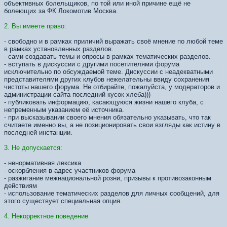
объективных болельщиков, по той или иной причине ещё не
болеющих за ФК Локомотив Москва.
2. Вы имеете право:
- свободно и в рамках приличий выражать своё мнение по любой теме
в рамках установленных разделов.
- сами создавать темы и опросы в рамках тематических разделов.
- вступать в дискуссии с другими посетителями форума
исключительно по обсуждаемой теме. Дискуссии с неадекватными
представителями других клубов нежелательны ввиду сохранения
чистоты нашего форума. Не отбирайте, пожалуйста, у модераторов и
администрации сайта последний кусок хлеба)))
- публиковать информацию, касающуюся жизни нашего клуба, с
непременным указанием её источника.
- при высказывании своего мнения обязательно указывать, что так
считаете именно вы, а не позиционировать свои взгляды как истину в
последней инстанции.
3. Не допускается:
- ненормативная лексика
- оскорбления в адрес участников форума
- разжигание межнациональной розни, призывы к противозаконным
действиям
- использование тематических разделов для личных сообщений, для
этого существует специальная опция.
4. Некорректное поведение