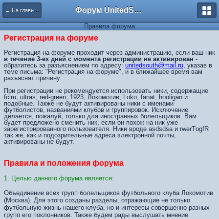
Форум UnitedSouth
← На главную
Правила форума
Регистрация на форуме
Регистрация на форуме проходит через администрацию, если ваш ник
в течение 3-ех дней с момента регистрации не активирован
-
обратитесь за разъяснением по адресу:
unitedsouth@mail.ru
, указав в
теме письма: "Регистрация на форуме", и в ближайшее время вам
разъяснят причину.
При регистрации не рекомендуется использовать ники, содержащие
fclm, ultras, red-green, 1923, Локомотив, Loko, fanat, hooligan и
подобные. Также не будут активированы ники с именами
футболистов, названиями клубов и группировок. Исключение
делается, пожалуй, только для иностранных болельщиков. Вам
будет предложено сменить ник, если он похож на ник уже
зарегистрированного пользователя. Ники вроде asdsdsa и rwerTоgfR
так же, как и подозрительные адреса электронной почты,
активированы не будут.
Правила и положения форума
1. Целью данного форума является:
Объединение всех групп болельщиков футбольного клуба Локомотив
(Москва). Для этого созданы разделы, отражающие не только
футбольную жизнь нашего клуба, но и интересы совершенно разных
групп его поклонников. Также будем рады выслушать мнение