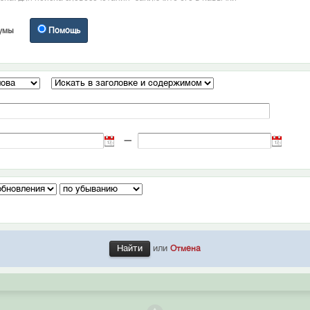
умы
Помощь
—
или
Отмена