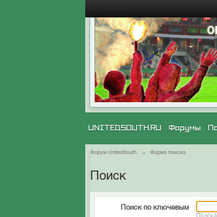
UNITEDSOUTH.RU
Форумы
П
Форум UnitedSouth
→
Форма поиска
Поиск
Поиск по ключевым
Подска