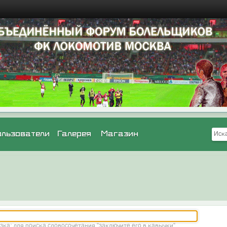
ользователи
Галерея
Магазин
зка: для поиска словосочетания "заключите его в кавычки"