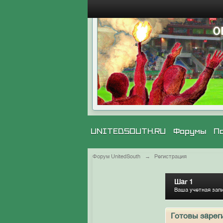
UNITEDSOUTH.RU
Форумы
П
Форум UnitedSouth
→
Регистрация
Шаг 1
Ваша учетная зап
Готовы зарег