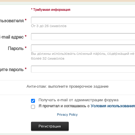
* Требуемая информация
льзователя
*
От 3 до 26 символов
-mail адрес
*
Пароль
*
Вы должны использовать сложный пароль, содержащий не 
более 32 символов
ите пароль
*
Анти-спам: выполните проверочное задание
Получать e-mail от администрации форума
Я прочитал и соглашаюсь с
Условия использования
Privacy Policy