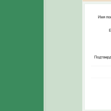
Имя по
E
Подтверд