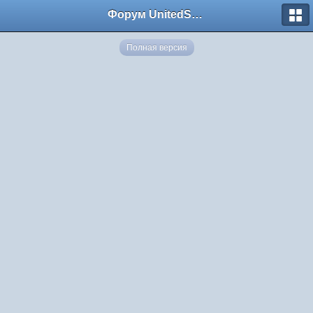
Форум UnitedSouth
Полная версия