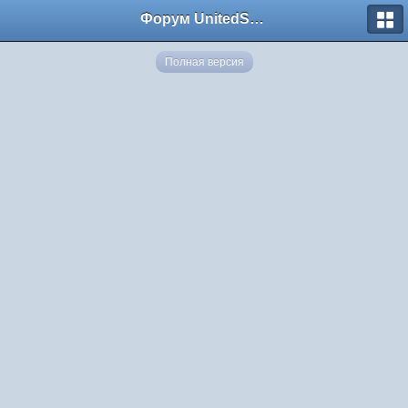
Форум UnitedSouth
Полная версия