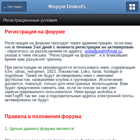
Форум UnitedSouth
← На главную
Регистрационные условия
Регистрация на форуме
Регистрация на форуме проходит через администрацию, если ваш
ник
в течение 3-ех дней с момента регистрации не активирован
- обратитесь за разъяснением по адресу:
unitedsouth@mail.ru
,
указав в теме письма: "Регистрация на форуме", и в ближайшее
время вам разъяснят причину.
При регистрации не рекомендуется использовать ники, содержащие
fclm, ultras, red-green, 1923, Локомотив, Loko, fanat, hooligan и
подобные. Также не будут активированы ники с именами
футболистов, названиями клубов и группировок. Исключение
делается, пожалуй, только для иностранных болельщиков. Вам
будет предложено сменить ник, если он похож на ник уже
зарегистрированного пользователя. Ники вроде asdsdsa и
rwerTоgfR так же, как и подозрительные адреса электронной почты,
активированы не будут.
Правила и положения форума
1. Целью данного форума является: