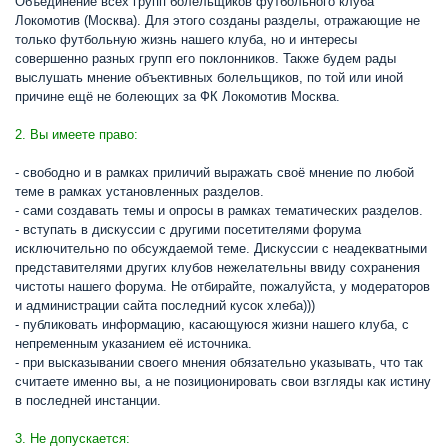
Объединение всех групп болельщиков футбольного клуба
Локомотив (Москва). Для этого созданы разделы, отражающие не
только футбольную жизнь нашего клуба, но и интересы
совершенно разных групп его поклонников. Также будем рады
выслушать мнение объективных болельщиков, по той или иной
причине ещё не болеющих за ФК Локомотив Москва.
2. Вы имеете право:
- свободно и в рамках приличий выражать своё мнение по любой
теме в рамках установленных разделов.
- сами создавать темы и опросы в рамках тематических разделов.
- вступать в дискуссии с другими посетителями форума
исключительно по обсуждаемой теме. Дискуссии с неадекватными
представителями других клубов нежелательны ввиду сохранения
чистоты нашего форума. Не отбирайте, пожалуйста, у модераторов
и администрации сайта последний кусок хлеба)))
- публиковать информацию, касающуюся жизни нашего клуба, с
непременным указанием её источника.
- при высказывании своего мнения обязательно указывать, что так
считаете именно вы, а не позиционировать свои взгляды как истину
в последней инстанции.
3. Не допускается: