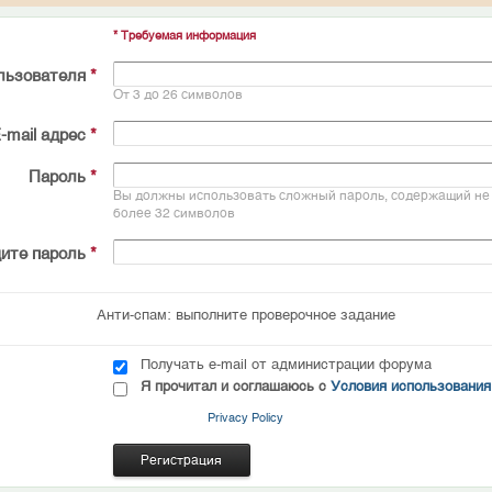
* Требуемая информация
льзователя
*
От 3 до 26 символов
-mail адрес
*
Пароль
*
Вы должны использовать сложный пароль, содержащий не 
более 32 символов
ите пароль
*
Анти-спам: выполните проверочное задание
Получать e-mail от администрации форума
Я прочитал и соглашаюсь с
Условия использования
Privacy Policy