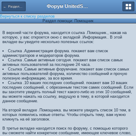
Форум UnitedSouth
← Разделы помощи
Вернуться к списку разделов
Раздел помощи: Помощник
В верхней части форума, находится ссылка .Помощник., нажав на
которую, у вас откроется окно с вкладкой .Информация.. В этой
вкладке вы увидите несколько полезных ссылок:
Ссылка .Администрация форума. покажет вам список
администраторов и модераторов форума.
Ссылка .Самые активные сегодня. покажет вам список самых
активных пользователей за последние 24 часа.
Ссылка .Самые активные форумчане. покажет вам список самых
активных пользователей форума, количество сообщений и прочую
полезную информацию, за все время.
Ссылка .10 ваших последних сообщений. покажет вам 10 ваших
последних сообщений, с обрезанным текстом самих сообщений. Если
вы захотите увидеть полный текст какого-либо из этих 10 сообщений,
вы можете нажать на ссылку, ведущую в тему, в которой находится
данное сообщение.
На второй вкладке .Помощника. вы можете увидеть список 10 тем, в
которых появились новые ответы. Чтобы открыть тему, вам нужно
кликнуть на её заголовок.
В третье вкладке находится поиск по форуму, с помощью которого
вы сможете найти конкретное сообщение, имеющее ключевое слово,