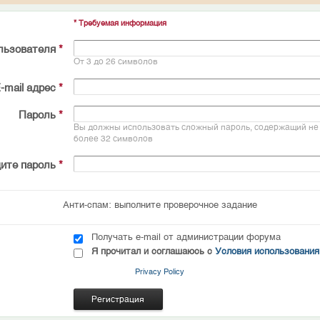
* Требуемая информация
льзователя
*
От 3 до 26 символов
-mail адрес
*
Пароль
*
Вы должны использовать сложный пароль, содержащий не 
более 32 символов
ите пароль
*
Анти-спам: выполните проверочное задание
Получать e-mail от администрации форума
Я прочитал и соглашаюсь с
Условия использования
Privacy Policy