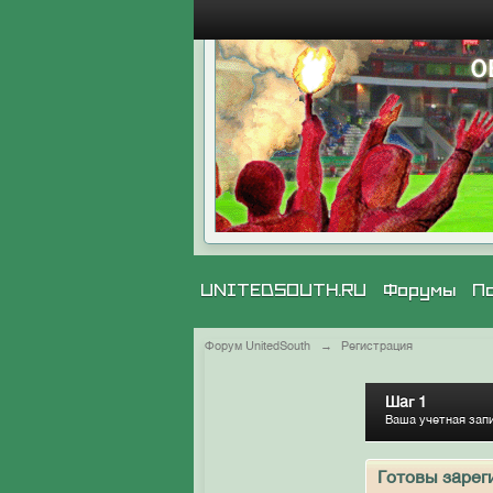
UNITEDSOUTH.RU
Форумы
П
Форум UnitedSouth
→
Регистрация
Шаг 1
Ваша учетная зап
Готовы зарег