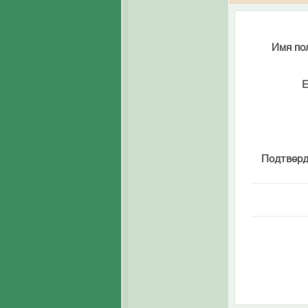
Имя по
E
Подтверд