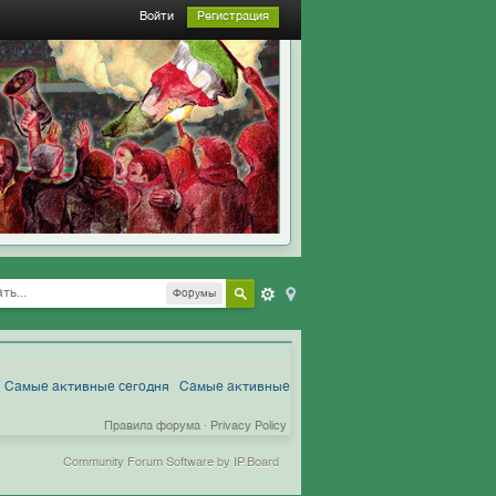
Войти
Регистрация
Форумы
Самые активные сегодня
Самые активные
Правила форума
·
Privacy Policy
Community Forum Software by IP.Board