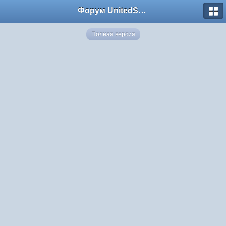
Форум UnitedSouth
Полная версия