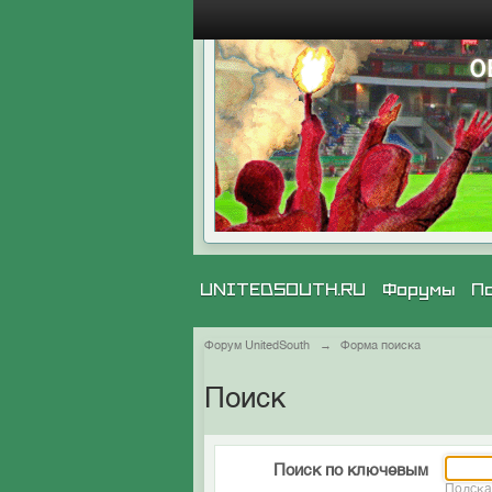
UNITEDSOUTH.RU
Форумы
П
Форум UnitedSouth
→
Форма поиска
Поиск
Поиск по ключевым
Подска