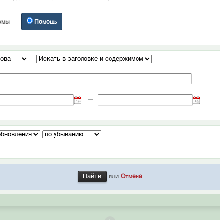
умы
Помощь
—
или
Отмена