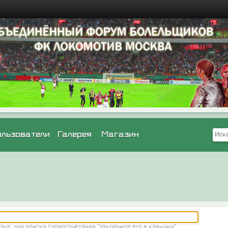
ользователи
Галерея
Магазин
зка: для поиска словосочетания "заключите его в кавычки"