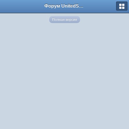
Форум UnitedSouth
Полная версия