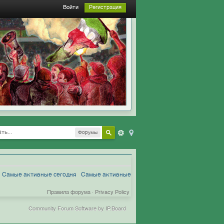
Войти
Регистрация
Форумы
Самые активные сегодня
Самые активные
Правила форума
·
Privacy Policy
Community Forum Software by IP.Board