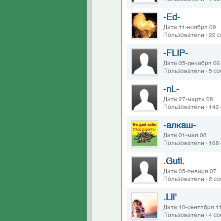
-Ed-
Дата 11-ноября 09
Пользователи · 22 
-FLIP-
Дата 05-декабря 06
Пользователи · 5 с
-nL-
Дата 27-марта 08
Пользователи · 142
-алкаш-
Дата 01-мая 08
Пользователи · 168
.Guti.
Дата 05-января 07
Пользователи · 2 с
.Lil'
Дата 10-сентября 1
Пользователи · 4 с