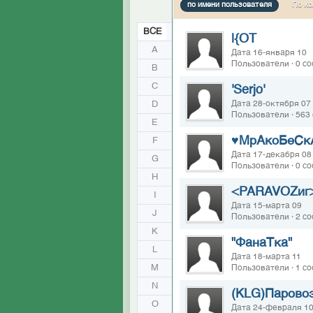
по имени пользователя
По ко
ВСЕ
|{OT
A
Дата 16-января 10
Пользователи · 0 с
B
C
'Serjo'
D
Дата 28-октября 07
Пользователи · 563
E
♥МрАкоБеСк
F
Дата 17-декабря 08
G
Пользователи · 0 с
H
<PARAVOZиг
I
Дата 15-марта 09
J
Пользователи · 2 с
K
"ФанаТка"
L
Дата 18-марта 11
M
Пользователи · 1 с
N
(KLG)Парово
O
Дата 24-февраля 1