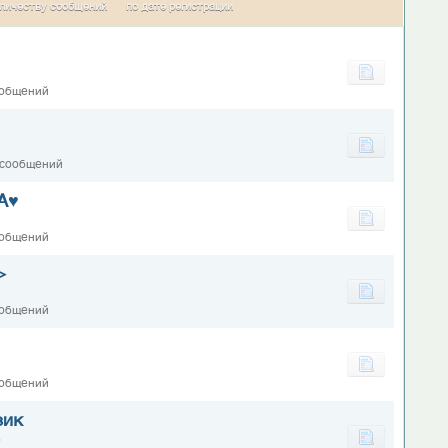
личеству сообщений
по дате регистрации
ообщений
 сообщений
А♥
ообщений
>
ообщений
ообщений
зик
0