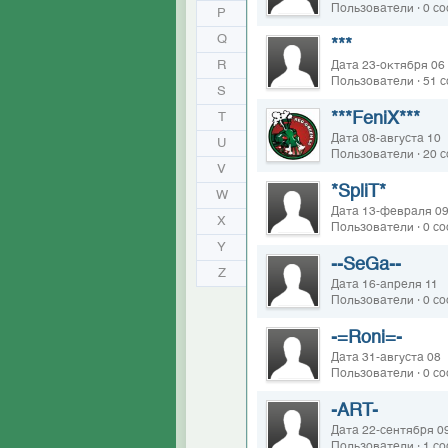
Пользователи · 0 с
P
Q
***
R
Дата 23-октября 06
Пользователи · 51 
S
***FeniX***
T
Дата 08-августа 10
U
Пользователи · 20 
V
*SpliT*
W
Дата 13-февраля 0
X
Пользователи · 0 с
Y
--SeGa--
Z
Дата 16-апреля 11
Пользователи · 0 с
-=Roni=-
Дата 31-августа 08
Пользователи · 0 с
-ART-
Дата 22-сентября 0
Пользователи · 1 с