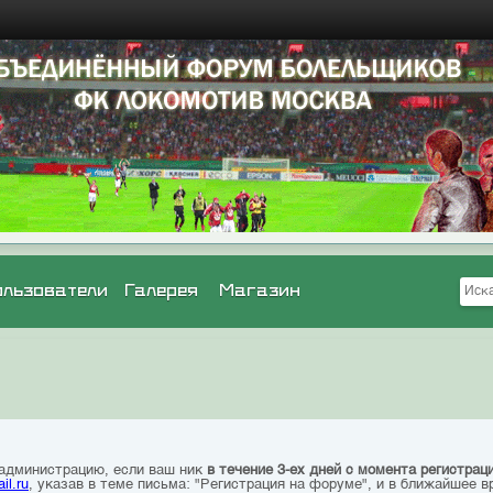
ользователи
Галерея
Магазин
 администрацию, если ваш ник
в течение 3-ех дней с момента регистрац
il.ru
, указав в теме письма: "Регистрация на форуме", и в ближайшее в