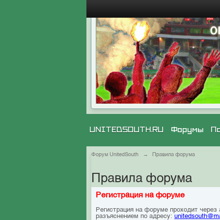
UNITEDSOUTH.RU
Форумы
П
Форум UnitedSouth
→
Правила форума
Правила форума
Регистрация на форуме
Регистрация на форуме проходит через
разъяснением по адресу:
unitedsouth@ma