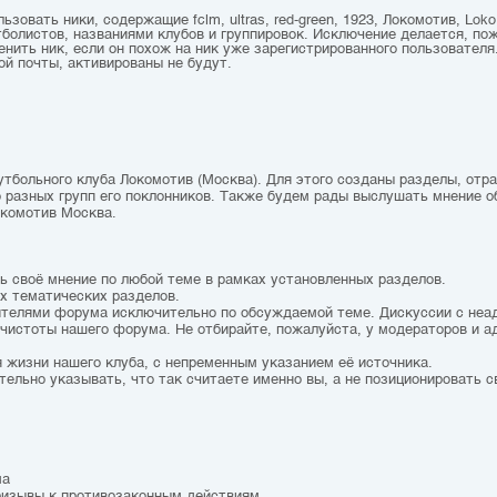
зовать ники, содержащие fclm, ultras, red-green, 1923, Локомотив, Loko,
болистов, названиями клубов и группировок. Исключение делается, по
ить ник, если он похож на ник уже зарегистрированного пользователя.
ой почты, активированы не будут.
утбольного клуба Локомотив (Москва). Для этого созданы разделы, от
о разных групп его поклонников. Также будем рады выслушать мнение о
окомотив Москва.
ть своё мнение по любой теме в рамках установленных разделов.
ах тематических разделов.
тителями форума исключительно по обсуждаемой теме. Дискуссии с не
чистоты нашего форума. Не отбирайте, пожалуйста, у модераторов и а
 жизни нашего клуба, с непременным указанием её источника.
тельно указывать, что так считаете именно вы, а не позиционировать с
ма
призывы к противозаконным действиям