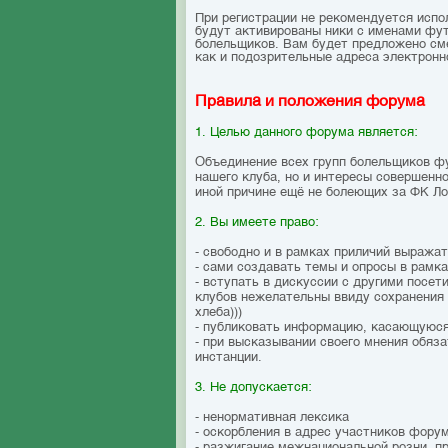
При регистрации не рекомендуется исполь
будут активированы ники с именами фут
болельщиков. Вам будет предложено смен
как и подозрительные адреса электронн
Правила и положения форума
1. Целью данного форума является:
Объединение всех групп болельщиков ф
нашего клуба, но и интересы совершенн
иной причине ещё не болеющих за ФК Л
2. Вы имеете право:
- свободно и в рамках приличий выража
- сами создавать темы и опросы в рамк
- вступать в дискуссии с другими посе
клубов нежелательны ввиду сохранения 
хлеба)))
- публиковать информацию, касающуюся
- при высказывании своего мнения обяза
инстанции.
3. Не допускается:
- ненормативная лексика
- оскорбления в адрес участников фору
- разжигание межнациональной розни, 