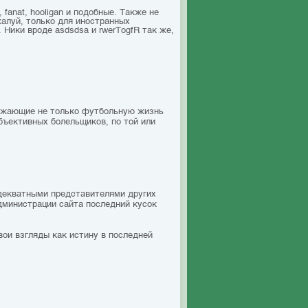
 fanat, hooligan и подобные. Также не
жалуй, только для иностранных
 Ники вроде asdsdsa и rwerTоgfR так же,
ражающие не только футбольную жизнь
бъективных болельщиков, по той или
адекватными представителями других
дминистрации сайта последний кусок
вои взгляды как истину в последней