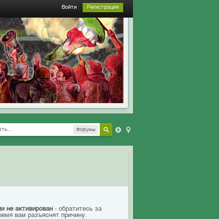
Войти
Регистрация
Форумы
ии не активирован
- обратитесь за
ремя вам разъяснят причину.