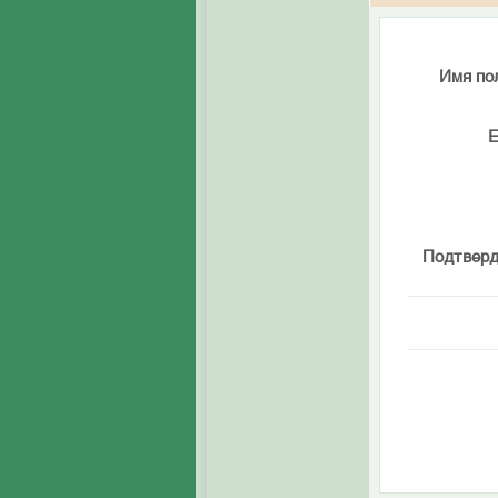
Имя по
E
Подтверд