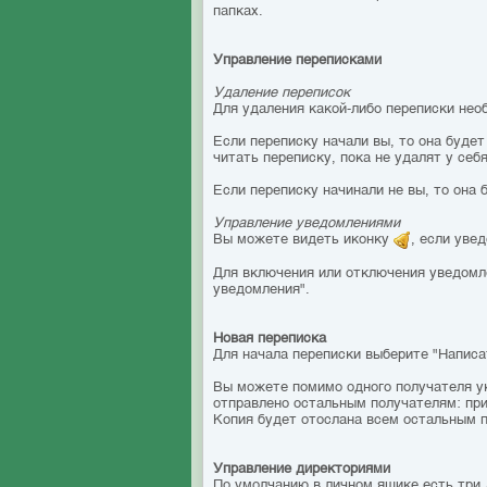
папках.
Управление переписками
Удаление переписок
Для удаления какой-либо переписки нео
Если переписку начали вы, то она будет
читать переписку, пока не удалят у себя
Если переписку начинали не вы, то она 
Управление уведомлениями
Вы можете видеть иконку
, если уве
Для включения или отключения уведомл
уведомления".
Новая переписка
Для начала переписки выберите "Написа
Вы можете помимо одного получателя ук
отправлено остальным получателям: при
Копия будет отослана всем остальным 
Управление директориями
По умолчанию в личном ящике есть три 