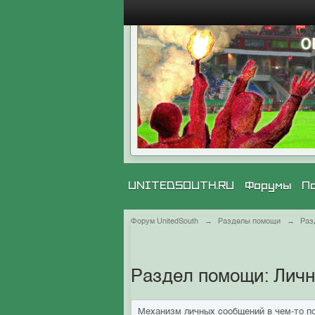
UNITEDSOUTH.RU
Форумы
П
Форум UnitedSouth
→
Разделы помощи
→
Раз
Раздел помощи: Лич
Механизм личных сообщений в чем-то по