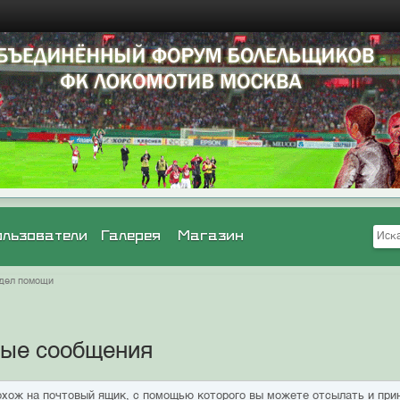
ользователи
Галерея
Магазин
дел помощи
ные сообщения
хож на почтовый ящик, с помощью которого вы можете отсылать и прин