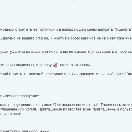
бходимо отметить ее галочкой и в выпадающем меню выбрать "Удалить"
 удалена из вашего списка, и никто из собеседников не сможет уже уча
.
будет удалена из вашего списка, и вы не сможете участвовать в перепи
домления включены, и иконку
, если отключены.
ений отметьте галочкой переписку и в выпадающем меню выберите "Вк
ть личное сообщение".
азать еще несколько в поле "Остальные получатели". Также вы можете
глашение или копия. Приглашение позволяет всем приглашенным пользо
получателям.
директории для сообщений: