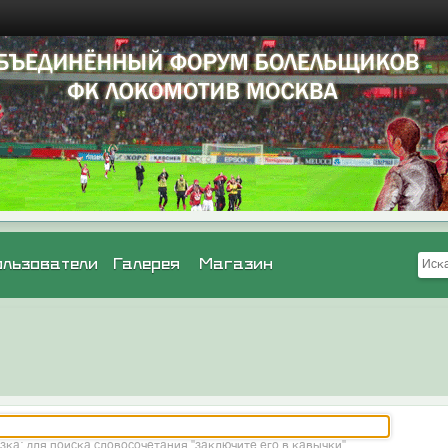
ользователи
Галерея
Магазин
зка: для поиска словосочетания "заключите его в кавычки"