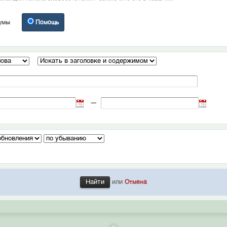
умы
Помощь
—
или
Отмена