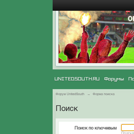
UNITEDSOUTH.RU
Форумы
П
Форум UnitedSouth
→
Форма поиска
Поиск
Поиск по ключевым
Подска