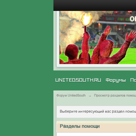
UNITEDSOUTH.RU
Форумы
П
Форум UnitedSouth
→
Просмотр разделов помо
Выберите интересующий вас раздел помощ
Разделы помощи