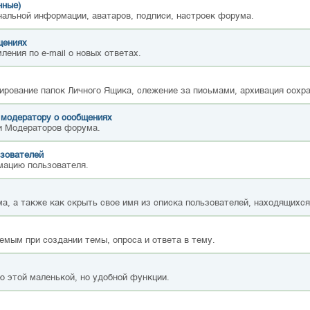
нные)
нальной информации, аватаров, подписи, настроек форума.
щениях
ления по e-mail о новых ответах.
ирование папок Личного Ящика, слежение за письмами, архивация сохр
 модератору о сообщениях
и Модераторов форума.
зователей
мацию пользователя.
а, а также как скрыть свое имя из списка пользователей, находящихс
емым при создании темы, опроса и ответа в тему.
ю этой маленькой, но удобной функции.