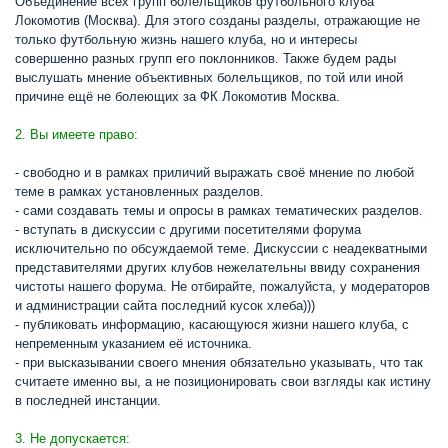
Объединение всех групп болельщиков футбольного клуба
Локомотив (Москва). Для этого созданы разделы, отражающие не
только футбольную жизнь нашего клуба, но и интересы
совершенно разных групп его поклонников. Также будем рады
выслушать мнение объективных болельщиков, по той или иной
причине ещё не болеющих за ФК Локомотив Москва.
2. Вы имеете право:
- свободно и в рамках приличий выражать своё мнение по любой
теме в рамках установленных разделов.
- сами создавать темы и опросы в рамках тематических разделов.
- вступать в дискуссии с другими посетителями форума
исключительно по обсуждаемой теме. Дискуссии с неадекватными
представителями других клубов нежелательны ввиду сохранения
чистоты нашего форума. Не отбирайте, пожалуйста, у модераторов
и администрации сайта последний кусок хлеба)))
- публиковать информацию, касающуюся жизни нашего клуба, с
непременным указанием её источника.
- при высказывании своего мнения обязательно указывать, что так
считаете именно вы, а не позиционировать свои взгляды как истину
в последней инстанции.
3. Не допускается: