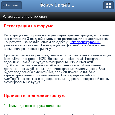
Форум UnitedSouth
← На главную
Регистрационные условия
Регистрация на форуме
Регистрация на форуме проходит через администрацию, если ваш
ник
в течение 3-ех дней с момента регистрации не активирован
- обратитесь за разъяснением по адресу:
unitedsouth@mail.ru
,
указав в теме письма: "Регистрация на форуме", и в ближайшее
время вам разъяснят причину.
При регистрации не рекомендуется использовать ники, содержащие
fclm, ultras, red-green, 1923, Локомотив, Loko, fanat, hooligan и
подобные. Также не будут активированы ники с именами
футболистов, названиями клубов и группировок. Исключение
делается, пожалуй, только для иностранных болельщиков. Вам
будет предложено сменить ник, если он похож на ник уже
зарегистрированного пользователя. Ники вроде asdsdsa и
rwerTоgfR так же, как и подозрительные адреса электронной почты,
активированы не будут.
Правила и положения форума
1. Целью данного форума является: