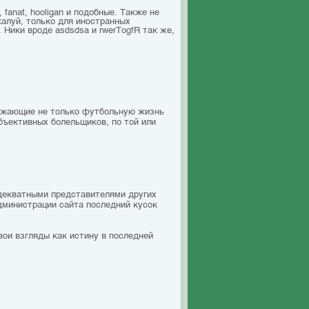
 fanat, hooligan и подобные. Также не
жалуй, только для иностранных
 Ники вроде asdsdsa и rwerTоgfR так же,
ражающие не только футбольную жизнь
бъективных болельщиков, по той или
адекватными представителями других
дминистрации сайта последний кусок
вои взгляды как истину в последней