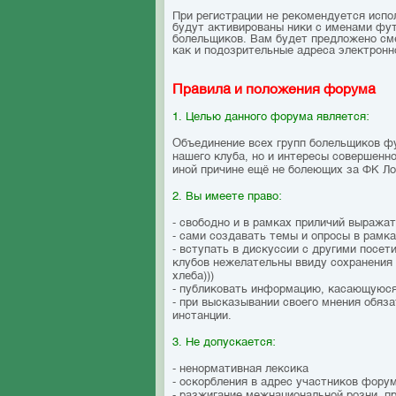
При регистрации не рекомендуется исполь
будут активированы ники с именами фут
болельщиков. Вам будет предложено смен
как и подозрительные адреса электронн
Правила и положения форума
1. Целью данного форума является:
Объединение всех групп болельщиков ф
нашего клуба, но и интересы совершенн
иной причине ещё не болеющих за ФК Л
2. Вы имеете право:
- свободно и в рамках приличий выража
- сами создавать темы и опросы в рамк
- вступать в дискуссии с другими посе
клубов нежелательны ввиду сохранения 
хлеба)))
- публиковать информацию, касающуюся
- при высказывании своего мнения обяза
инстанции.
3. Не допускается:
- ненормативная лексика
- оскорбления в адрес участников фору
- разжигание межнациональной розни, 