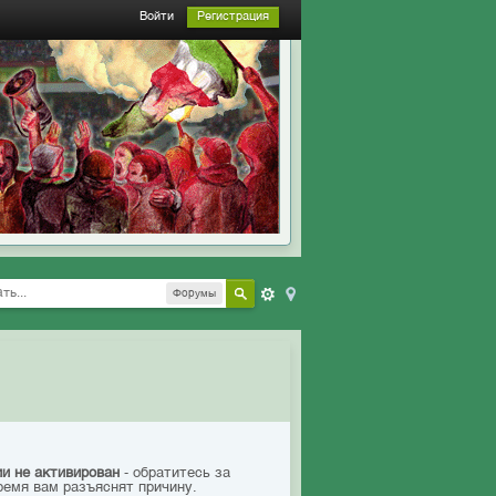
Войти
Регистрация
Форумы
ии не активирован
- обратитесь за
ремя вам разъяснят причину.