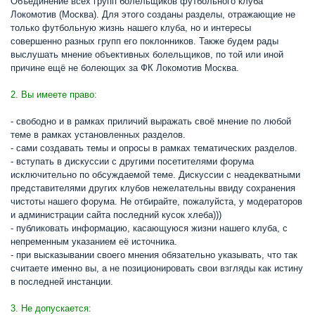
Объединение всех групп болельщиков футбольного клуба
Локомотив (Москва). Для этого созданы разделы, отражающие не
только футбольную жизнь нашего клуба, но и интересы
совершенно разных групп его поклонников. Также будем рады
выслушать мнение объективных болельщиков, по той или иной
причине ещё не болеющих за ФК Локомотив Москва.
2. Вы имеете право:
- свободно и в рамках приличий выражать своё мнение по любой
теме в рамках установленных разделов.
- сами создавать темы и опросы в рамках тематических разделов.
- вступать в дискуссии с другими посетителями форума
исключительно по обсуждаемой теме. Дискуссии с неадекватными
представителями других клубов нежелательны ввиду сохранения
чистоты нашего форума. Не отбирайте, пожалуйста, у модераторов
и администрации сайта последний кусок хлеба)))
- публиковать информацию, касающуюся жизни нашего клуба, с
непременным указанием её источника.
- при высказывании своего мнения обязательно указывать, что так
считаете именно вы, а не позиционировать свои взгляды как истину
в последней инстанции.
3. Не допускается: