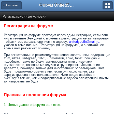
Форум UnitedSouth
← На главную
Регистрационные условия
Регистрация на форуме
Регистрация на форуме проходит через администрацию, если ваш
ник
в течение 3-ех дней с момента регистрации не активирован
- обратитесь за разъяснением по адресу:
unitedsouth@mail.ru
,
указав в теме письма: "Регистрация на форуме", и в ближайшее
время вам разъяснят причину.
При регистрации не рекомендуется использовать ники, содержащие
fclm, ultras, red-green, 1923, Локомотив, Loko, fanat, hooligan и
подобные. Также не будут активированы ники с именами
футболистов, названиями клубов и группировок. Исключение
делается, пожалуй, только для иностранных болельщиков. Вам
будет предложено сменить ник, если он похож на ник уже
зарегистрированного пользователя. Ники вроде asdsdsa и
rwerTоgfR так же, как и подозрительные адреса электронной почты,
активированы не будут.
Правила и положения форума
1. Целью данного форума является: