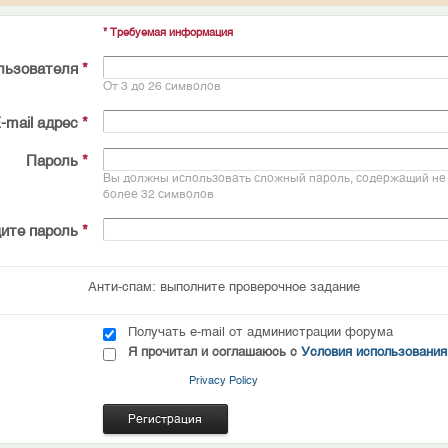
* Требуемая информация
льзователя
*
От 3 до 26 символов
-mail адрес
*
Пароль
*
Вы должны использовать сложный пароль, содержащий не 
более 32 символов
ите пароль
*
Анти-спам: выполните проверочное задание
Получать e-mail от администрации форума
Я прочитал и соглашаюсь с
Условия использования
Privacy Policy