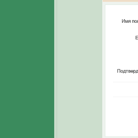
Имя по
E
Подтверд