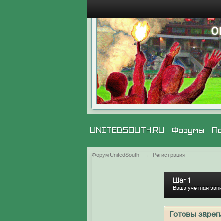
UNITEDSOUTH.RU
Форумы
П
Форум UnitedSouth
→
Регистрация
Шаг 1
Ваша учетная зап
Готовы зарег