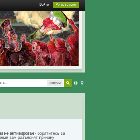
Войти
Регистрация
Форумы
ии не активирован
- обратитесь за
ремя вам разъяснят причину.