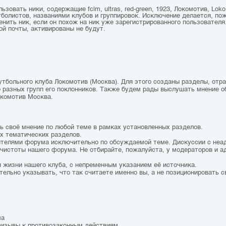
зовать ники, содержащие fclm, ultras, red-green, 1923, Локомотив, Loko,
болистов, названиями клубов и группировок. Исключение делается, по
ить ник, если он похож на ник уже зарегистрированного пользователя.
ой почты, активированы не будут.
утбольного клуба Локомотив (Москва). Для этого созданы разделы, от
о разных групп его поклонников. Также будем рады выслушать мнение о
окомотив Москва.
ть своё мнение по любой теме в рамках установленных разделов.
ах тематических разделов.
тителями форума исключительно по обсуждаемой теме. Дискуссии с не
чистоты нашего форума. Не отбирайте, пожалуйста, у модераторов и а
 жизни нашего клуба, с непременным указанием её источника.
тельно указывать, что так считаете именно вы, а не позиционировать с
ма
призывы к противозаконным действиям