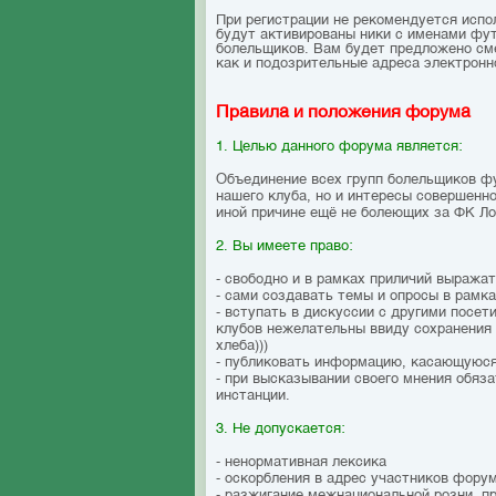
При регистрации не рекомендуется исполь
будут активированы ники с именами фут
болельщиков. Вам будет предложено смен
как и подозрительные адреса электронн
Правила и положения форума
1. Целью данного форума является:
Объединение всех групп болельщиков ф
нашего клуба, но и интересы совершенн
иной причине ещё не болеющих за ФК Л
2. Вы имеете право:
- свободно и в рамках приличий выража
- сами создавать темы и опросы в рамк
- вступать в дискуссии с другими посе
клубов нежелательны ввиду сохранения 
хлеба)))
- публиковать информацию, касающуюся
- при высказывании своего мнения обяза
инстанции.
3. Не допускается:
- ненормативная лексика
- оскорбления в адрес участников фору
- разжигание межнациональной розни, 