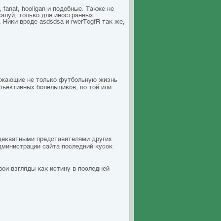
 fanat, hooligan и подобные. Также не
жалуй, только для иностранных
 Ники вроде asdsdsa и rwerTоgfR так же,
ражающие не только футбольную жизнь
бъективных болельщиков, по той или
адекватными представителями других
дминистрации сайта последний кусок
вои взгляды как истину в последней