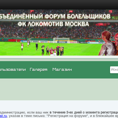
ользователи
Галерея
Магазин
 администрацию, если ваш ник
в течение 3-ех дней с момента регистрац
il.ru
, указав в теме письма: "Регистрация на форуме", и в ближайшее в