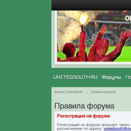
UNITEDSOUTH.RU
Форумы
П
Форум UnitedSouth
→
Правила форума
Правила форума
Регистрация на форуме
Регистрация на форуме проходит через
разъяснением по адресу:
unitedsouth@ma