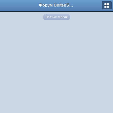
Форум UnitedSouth
Полная версия