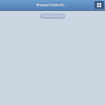
Форум UnitedSouth
Полная версия