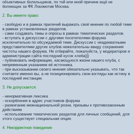
объективных болельщиков, по той или иной причине ещё не
болеющих за ФК Локомотив Москва.
2. Вы имеете право:
- свободно и в рамках приличий выражать своё мнение по любой теме
в рамках установленных разделов.
- сами создавать темы и опросы в рамках тематических разделов.
- вступать в дискуссии с другими посетителями форума
исключительно по обсуждаемой теме. Дискуссии с неадекватными
представителями других клубов нежелательны ввиду сохранения
чистоты нашего форума. Не отбирайте, пожалуйста, у модераторов и
администрации сайта последний кусок хлеба)))
- публиковать информацию, касающуюся жизни нашего клуба, с
непременным указанием её источника.
- при высказывании своего мнения обязательно указывать, что так
считаете именно вы, а не позиционировать свои взгляды как истину в
последней инстанции.
3. Не допускается:
- ненормативная лексика
- оскорбления в адрес участников форума
- разжигание межнациональной розни, призывы к противозаконным
действиям
- использование тематических разделов для личных сообщений, для
этого существует специальная опция.
4. Некорректное поведение