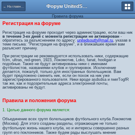
Форум UnitedSouth
← На главную
Правила форума
Регистрация на форуме
Регистрация на форуме проходит через администрацию, если ваш ник
в течение 3-ех дней с момента регистрации не активирован
-
обратитесь за разъяснением по адресу:
unitedsouth@mail.ru
, указав в
теме письма: "Регистрация на форуме", и в ближайшее время вам
разъяснят причину.
При регистрации не рекомендуется использовать ники, содержащие
fclm, ultras, red-green, 1923, Локомотив, Loko, fanat, hooligan и
подобные. Также не будут активированы ники с именами
футболистов, названиями клубов и группировок. Исключение
делается, пожалуй, только для иностранных болельщиков. Вам
будет предложено сменить ник, если он похож на ник уже
зарегистрированного пользователя. Ники вроде asdsdsa и rwerTоgfR
так же, как и подозрительные адреса электронной почты,
активированы не будут.
Правила и положения форума
1. Целью данного форума является:
Объединение всех групп болельщиков футбольного клуба Локомотив
(Москва). Для этого созданы разделы, отражающие не только
футбольную жизнь нашего клуба, но и интересы совершенно разных
групп его поклонников. Также будем рады выслушать мнение