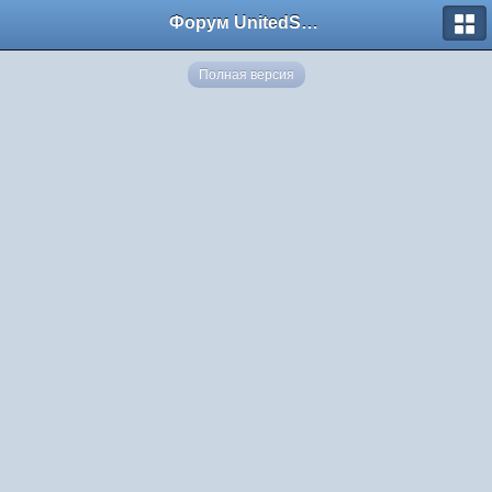
Форум UnitedSouth
Полная версия